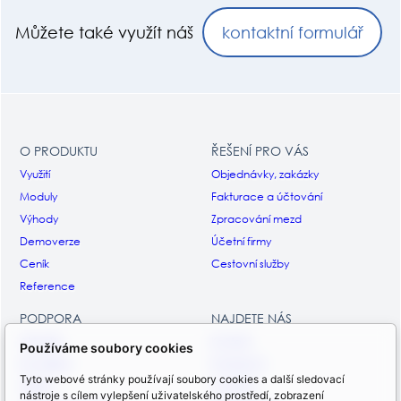
Můžete také využít náš
kontaktní formulář
O PRODUKTU
ŘEŠENÍ PRO VÁS
Využití
Objednávky, zakázky
Moduly
Fakturace a účtování
Výhody
Zpracování mezd
Demoverze
Účetní firmy
Ceník
Cestovní služby
Reference
PODPORA
NAJDETE NÁS
Aktuality
Kontakt
Používáme soubory cookies
Ke stažení
Facebook
Tyto webové stránky používají soubory cookies a další sledovací
Ukázky
Youtube
nástroje s cílem vylepšení uživatelského prostředí, zobrazení