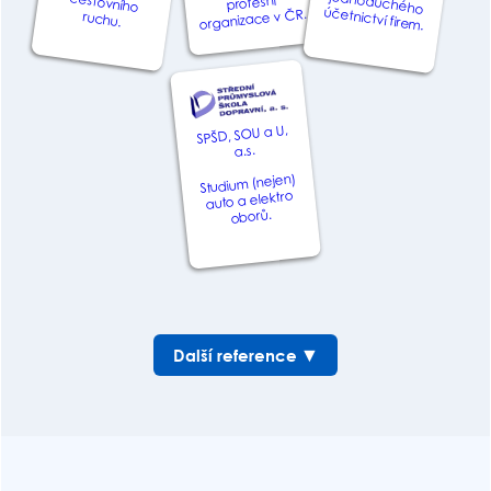
profesní
účetnictví firem.
organizace v ČR.
ruchu.
SPŠD, SOU a U,
a.s.
Studium (nejen)
auto a elektro
oborů.
Další reference
▼