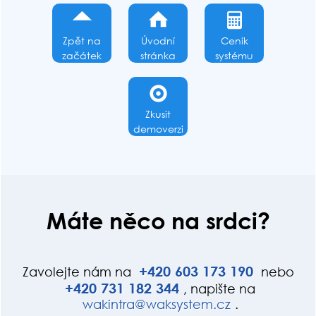
Zpět na
Úvodní
Ceník
začátek
stránka
systému
Zkusit
demoverzi
Máte něco na srdci?
+420
603
173
190
Zavolejte nám na
nebo
+420
731
182
344
, napište na
wak
int
ra@wak
system.cz
.