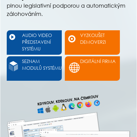
plnou legislativní podporou a automatickým
zálohováním.
AUDIO VIDEO
VYZKOUŠET
PŘEDSTAVENÍ
DEMOVERZI
SYSTÉMU
SEZNAM
DIGITÁLNÍ FIRMA
MODULŮ SYSTÉMU
KDYKOLIV, KDEKOLIV, NA ČEMKOLIV