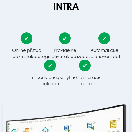
INTRA
✔
✔
✔
Online přístup
Pravidelné
Automatické
bez instalace
legislativní aktualizace
zálohování dat
✔
✔
Importy a exporty
Efektivní práce
dokladů
odkudkoli