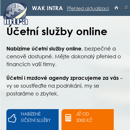
≡
WAK INTRA
Přehled aktualizací
Účetní služby online
Nabízíme účetní služby online
, bezpečné a
cenově dostupné. Mějte dokonalý přehled o
financích vaší firmy.
Účetní i mzdové agendy zpracujeme za vás
–
vy se soustřeďte na podnikání, my se
postaráme o zbytek.
NABÍZENÉ
JIŽ OD
ÚČETNÍ SLUŽBY
2000 KČ