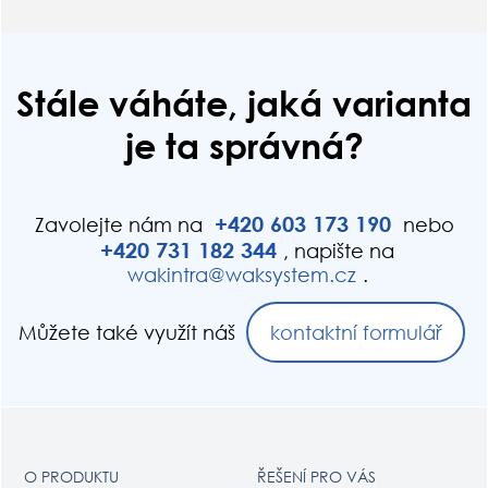
Stále váháte, jaká varianta
je ta správná?
+420
603
173
190
Zavolejte nám na
nebo
+420
731
182
344
, napište na
wak
int
ra@wak
system.cz
.
Můžete také využít náš
kontaktní formulář
O PRODUKTU
ŘEŠENÍ PRO VÁS