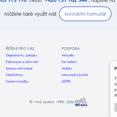
nebo
, napište na
Můžete také využít náš
kontaktní formulář
ŘEŠENÍ PRO VÁS
PODPORA
Objednávky, zakázky
Aktuality
Fakturace a účtování
Ke stažení
P
Zpracování mezd
Ukázky
Účetní firmy
Informační portál
T
Cestovní služby
GDPR
n
p
s
WAK System, 1998 - 2026