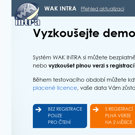
WAK INTRA
Přehled aktualizací
Vyzkoušejte demo
Systém WAK INTRA si můžete bezplatn
nebo
vyzkoušet plnou verzi s registrací
Během testovacího období můžete kdyko
placené licence
, vaše data Vám zůst
BEZ REGISTRACE
S REGISTRACÍ
POUZE
PLNÁ VERZE
PRO ČTENÍ
NA 2 MĚSÍCE