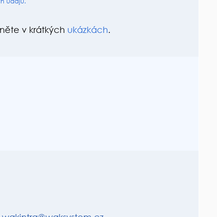
h údajů.
dněte v krátkých
ukázkách
.