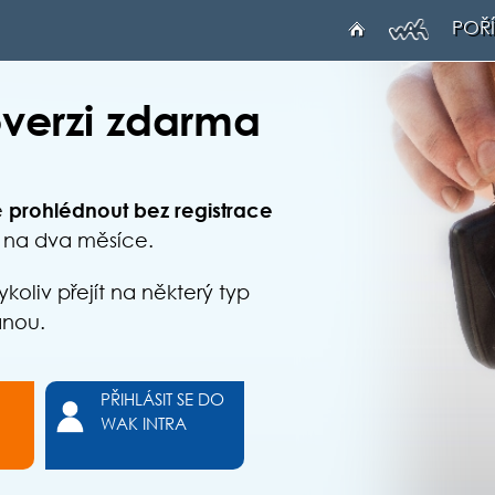
POŘÍ
verzi zdarma
ě
prohlédnout bez registrace
na dva měsíce.
liv přejít na některý typ
anou.
PŘIHLÁSIT SE DO
WAK INTRA