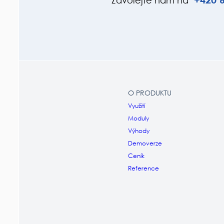
Zavolejte nám na
O PRODUKTU
Využití
Moduly
Výhody
Demoverze
Ceník
Reference