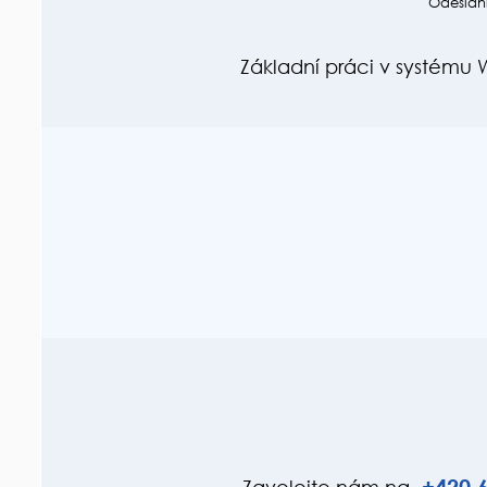
Odeslání
Základní práci v systému 
+420
6