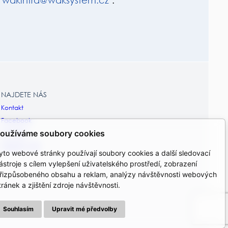
wak
int
ra@wak
system.cz
.
NAJDETE NÁS
Kontakt
Facebook
oužíváme soubory cookies
Youtube
Napsali o nás
yto webové stránky používají soubory cookies a další sledovací
ástroje s cílem vylepšení uživatelského prostředí, zobrazení
řizpůsobeného obsahu a reklam, analýzy návštěvnosti webových
tránek a zjištění zdroje návštěvnosti.
Souhlasím
Upravit mé předvolby