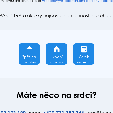
m formuláře souhlasíte se
Všeobecnými podmínkami ochrany osobníc
WAK INTRA a ukázky nejčastějších činností si prohlé
Zpět na
Úvodní
Ceník
začátek
stránka
systému
Máte něco na srdci?
03
173
190
+420
731
182
344