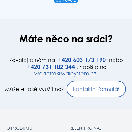
demoverzi
Máte něco na srdci?
+420
603
173
190
Zavolejte nám na
nebo
+420
731
182
344
, napište na
wak
int
ra@wak
system.cz
.
Můžete také využít náš
kontaktní formulář
O PRODUKTU
ŘEŠENÍ PRO VÁS