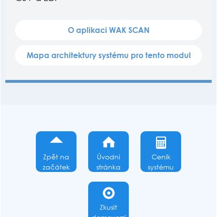
O aplikaci WAK SCAN
Mapa architektury systému pro tento modul
Zpět na
Úvodní
Ceník
začátek
stránka
systému
Zkusit