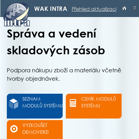
≡
WAK INTRA
Přehled aktualizací
Správa a vedení
skladových zásob
Podpora nákupu zboží a materiálu včetně
tvorby objednávek.
SEZNAM
CENÍK MODULŮ
MODULŮ SYSTÉMU
SYSTÉMU
VYZKOUŠET
DEMOVERZI