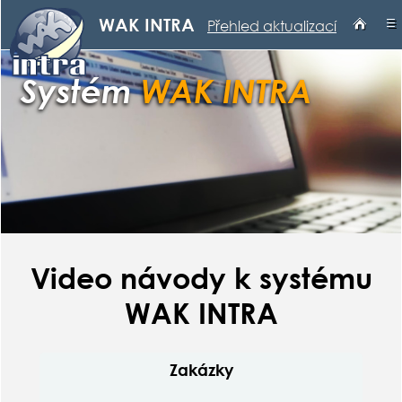
nbsp;
≡
WAK INTRA
Přehled aktualizací
Systém
WAK INTRA
Video návody k systému
WAK INTRA
Zakázky