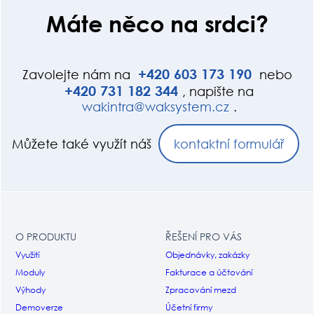
Máte něco na srdci?
+420
603
173
190
Zavolejte nám na
nebo
+420
731
182
344
, napište na
wak
int
ra@wak
system.cz
.
Můžete také využít náš
kontaktní formulář
O PRODUKTU
ŘEŠENÍ PRO VÁS
Využití
Objednávky, zakázky
Moduly
Fakturace a účtování
Výhody
Zpracování mezd
Demoverze
Účetní firmy