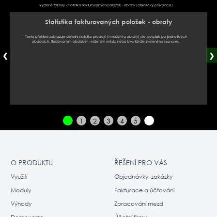
Vydané faktury - Statistika fakturovaných položek - obraty (obrazový průvodce)
Statistika fakturovaných položek - obraty
Tento přehled zobrazuje detailní statistiku prodejů (množství a obraty) dle položek po jednotlivých
obdobích. Sledovaným obdobím může být měsíc nebo kvartál dle zvoleného seznamu.
❮
❯
1
2
3
4
5
O PRODUKTU
ŘEŠENÍ PRO VÁS
Využití
Objednávky, zakázky
Moduly
Fakturace a účtování
Výhody
Zpracování mezd