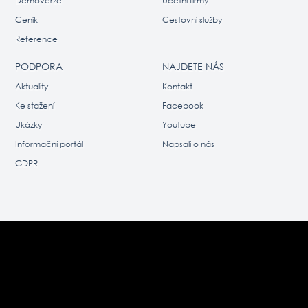
Demoverze
Účetní firmy
Ceník
Cestovní služby
Reference
PODPORA
NAJDETE NÁS
Aktuality
Kontakt
Ke stažení
Facebook
Ukázky
Youtube
Informační portál
Napsali o nás
GDPR