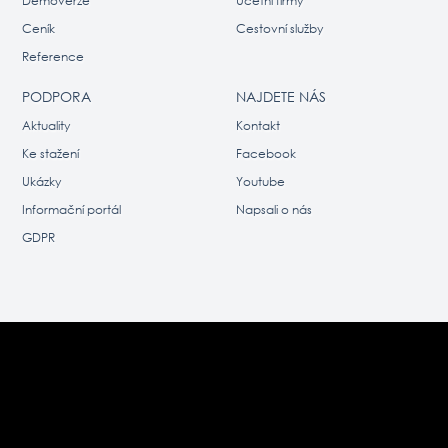
Demoverze
Účetní firmy
Ceník
Cestovní služby
Reference
PODPORA
NAJDETE NÁS
Aktuality
Kontakt
Ke stažení
Facebook
Ukázky
Youtube
Informační portál
Napsali o nás
GDPR