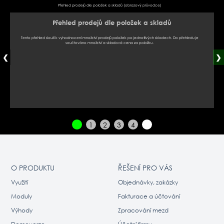
Přehled prodejů dle položek a skladů (obrazový průvodce)
Přehled prodejů dle položek a skladů
Tento přehled slouží k vyhodnocení množství prodejů položek po jednotlivých skladech. Do přehledu je
součtováno množství a skladová cena za položku.
❮
❯
1
2
3
4
O PRODUKTU
ŘEŠENÍ PRO VÁS
Využití
Objednávky, zakázky
Moduly
Fakturace a účtování
Výhody
Zpracování mezd