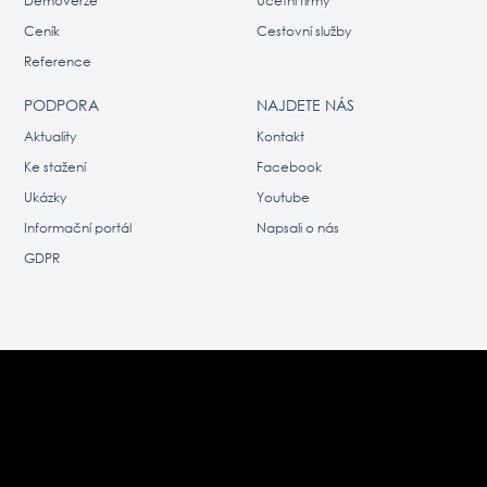
Demoverze
Účetní firmy
Ceník
Cestovní služby
Reference
PODPORA
NAJDETE NÁS
Aktuality
Kontakt
Ke stažení
Facebook
Ukázky
Youtube
Informační portál
Napsali o nás
GDPR