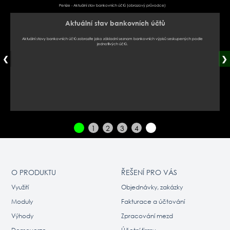
Peníze - Aktuální stav bankovních účtů (obrazový průvodce)
Aktuální stav bankovních účtů
Aktuální stavy bankovních účtů zobrazíte jako základní seznam bankovních výpisů seskupených podle
jednotlivých účtů.
❮
❯
1
2
3
4
O PRODUKTU
ŘEŠENÍ PRO VÁS
Využití
Objednávky, zakázky
Moduly
Fakturace a účtování
Výhody
Zpracování mezd