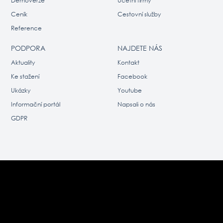
Demoverze
Účetní firmy
Ceník
Cestovní služby
Reference
PODPORA
NAJDETE NÁS
Aktuality
Kontakt
Ke stažení
Facebook
Ukázky
Youtube
Informační portál
Napsali o nás
GDPR