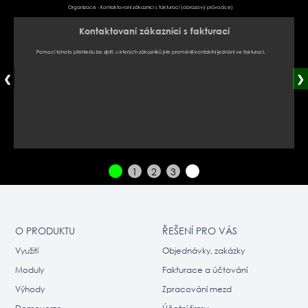
Organizace - Kontaktovaní zákazníci s fakturací (obrazový průvodce)
Kontaktovaní zákazníci s fakturací
Pomocí tohoto přehledu lze zjistit, u kterých zákazníků jste proměnili kontaktní jednání ve fakturaci.
❮
❯
1
2
3
O PRODUKTU
ŘEŠENÍ PRO VÁS
Využití
Objednávky, zakázky
Moduly
Fakturace a účtování
Výhody
Zpracování mezd