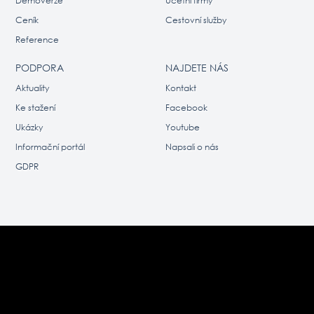
Demoverze
Účetní firmy
Ceník
Cestovní služby
Reference
PODPORA
NAJDETE NÁS
Aktuality
Kontakt
Ke stažení
Facebook
Ukázky
Youtube
Informační portál
Napsali o nás
GDPR