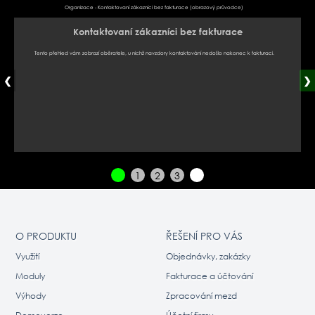
Organizace - Kontaktovaní zákazníci bez fakturace (obrazový průvodce)
Kontaktovaní zákazníci bez fakturace
Tento přehled vám zobrazí oběratele, u nichž navzdory kontaktování nedošlo nakonec k fakturaci.
❮
❯
1
2
3
O PRODUKTU
ŘEŠENÍ PRO VÁS
Využití
Objednávky, zakázky
Moduly
Fakturace a účtování
Výhody
Zpracování mezd