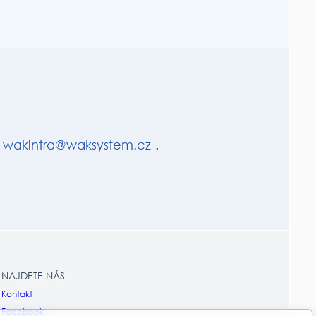
wak
int
ra@wak
system.cz
.
NAJDETE NÁS
Kontakt
Facebook