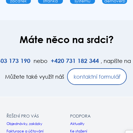
začátek
stránka
systému
demoverzi
Máte něco na srdci?
03
173
190
+420
731
182
344
nebo
, napište na
Můžete také využít náš
kontaktní formulář
ŘEŠENÍ PRO VÁS
PODPORA
Objednávky, zakázky
Aktuality
Fakturace a účtování
Ke stažení