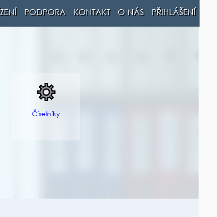
ZENÍ
PODPORA
KONTAKT
O NÁS
PŘIHLÁŠENÍ
Číselníky