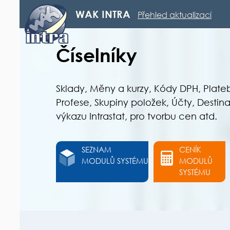
WAK INTRA
Přehled aktualizací
Číselníky
Sklady, Měny a kurzy, Kódy DPH, Plat
Profese, Skupiny položek, Účty, Destin
výkazu Intrastat, pro tvorbu cen atd.
SEZNAM
CENÍK
MODULŮ SYSTÉMU
MODULŮ
SYSTÉMU