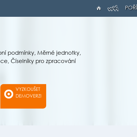
POŘÍ
ební podmínky, Měrné jednotky,
ace, Číselníky pro zpracování
VYZKOUŠET
DEMOVERZI